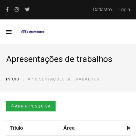
Cadastro
Login
Apresentações de trabalhos
INÍCIO
APRESENTAÇÕES DE TRABALHOS
ABRIR PESQUISA
Título
Área
Mod