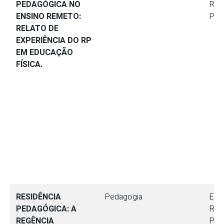
PEDAGÓGICA NO
Res
ENSINO REMETO:
Ped
RELATO DE
EXPERIÊNCIA DO RP
EM EDUCAÇÃO
FÍSICA.
RESIDÊNCIA
Pedagogia
Ensi
PEDAGÓGICA: A
Res
REGÊNCIA
Ped