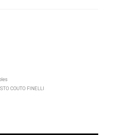
les
TO COUTO FINELLI