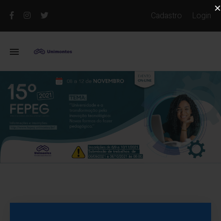
×
Cadastro
Login