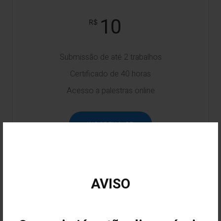
10
Submissão de até 2 trabalhos
Certificado de 40 horas
Acesso a palestras online
INSCREVA-SE
AVISO
ACADÊMICO OUTRAS IES